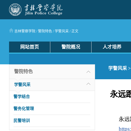
吉林警察学院
/
警院特色
/
学警风采
/ 正文
网站首页
警院概况
人才培养
学警风采
>
警院特色
学警风采
永远
警学结合
警务化管理
永远
民警培训
http