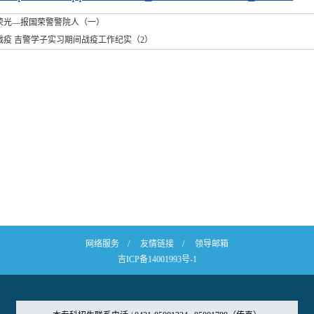
荣光—报国荣警警院人（一）
战疫 吉警学子实习期间战疫工作纪实（2）
网络服务
/
友情链接
/
领导邮箱
吉ICP备14001993号-1