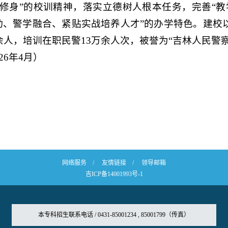
修身”的校训精神，落实立德树人根本任务，完善“教
动、警学融合、紧贴实战培养人才”的办学特色。建校
余人，培训在职民警13万余人次，被誉为“吉林人民警
026年4月）
网络服务
/
友情链接
/
领导邮箱
吉ICP备14001993号-1
本专科招生联系电话 / 0431-85001234 , 85001799（传真）