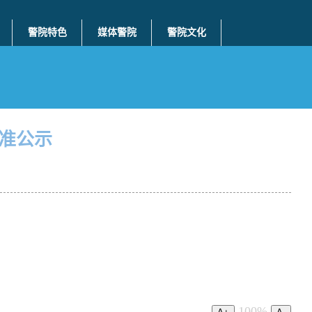
警院特色
媒体警院
警院文化
标准公示
100%