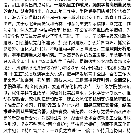
设，胡金刚提出四点意见。
一是
巩固工作成果，凝聚学院高质量发展
的合力
。
胡金刚指出，在2025年工作中，学院党委团结带领全院教职
工，深入学习贯彻习近平总书记关于新时代公安工作、教育工作重要
论述，关于东北全面振兴和吉林工作系列重要指示精神，以党建工作
为引领，深入实施“评估整改年”建设，在全省率先推出改革措施，为
推动学院高质量发展奠定了坚实基础。下一步，学院要持续深化政治
建设、加强基层党组织建设、加强作风建设、加强监督管理、抓实管
党治警、强化党建引领，不断推动学院高质量发展。
二是
深刻分析形
势，牢牢把握重大发展机遇
。
面对高等教育的改革发展，学院要把握
好入选全国“十五五”省属本科优质高校、贯彻落实公安部教育部《意
见》、贯彻落实组织部等7部门深化改革《若干措施》制定和实施学
院“十五五”发展规划等重大机遇，把学院发展置于全国、全省工作大
局来思考和谋划，乘势而上赢得未来。
三是
坚持党建引领，全面深化
学院改革
。
胡金刚强调，要通过深化机构改革、为二级学院放权赋
能，深化学科专业改革、紧密对接实战需求，深化学管体制改革、推
动教管融合，深化队伍建设改革、建立交流任职机制等途径破解困扰
学院发展的难题，打赢“改革攻坚年”之战。
四是
压紧压实责任，纵深
推进全面从严管党治警
。
对照省委、省纪委、公安厅党委全面从严治
党的新部署新要求，对照师生期盼，胡金刚要求全院教职工要坚持政
治引领，坚定不移落实“两个维护”；坚持抓常抓细，驰而不息深化正
风肃纪；坚持严管严治，一以贯之推进“三不腐”；坚持贯通协同，持