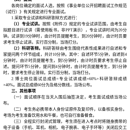
各岗位确定的面试人选，按照《事业单位公开招聘面试工作规范
（试行）》有关规定进行专业面试。
1.采取专业试讲和科研答辩方式进行：
（1）
专业试讲
。
按照《附件2》规定的专业试讲范围，由考生自
拟题目进行试讲（需使用板书，非PPT演示），专业试讲时间为20分
钟。试讲到19分钟时，由计时员提醒考生，到20分钟时，由计时员要
求考生停止试讲。实行百分制，当场打分。
（2）科研答辩。
科研答辩由考生围绕代表性成果进行自述和专
家提问两个环节组成，共计10分钟。其中：自述环节5分钟，自述到4
分钟时，由计时员提醒考生，到5分钟时，由计时员要求考生停止自
述。提问环节5分钟，提问到4分钟时，由计时员提醒考生，到5分钟
时，要求考生停止答辩。实行百分制，当场打分。
2.博士岗位面试总成绩=专业试讲成绩×60%+科研答辩成绩
×40%。面试总成绩60分为及格分数线，当场公布。
三、其他事项
（一）面试顺序在当天入围后抽签决定，考生面试成绩当场公
布。
（二）考生务必携带本人身份证原件及复印件，以备核实身份。
考场为考生准备饮用水和午餐，也可自行准备餐食。
（三）全程实行封闭式管理，考生须在进入考点时将随身携带的
电子设备（手机、耳机、相机、电子腕表、电子手环等）关闭后交工