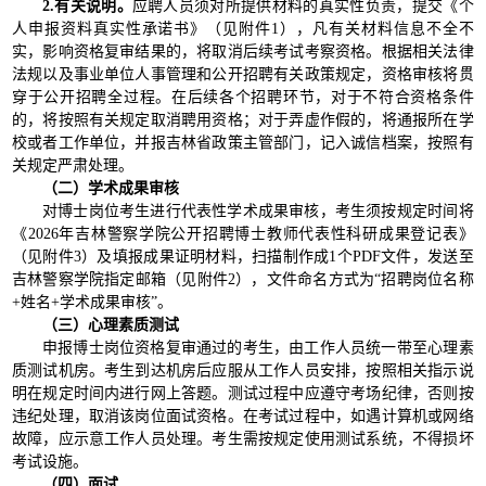
2.有关说明。
应聘人员须对所提供材料的真实性负责，提交《个
人申报资料真实性承诺书》（见附件1），凡有关材料信息不全不
实，影响资格复审结果的，将取消后续考试考察资格。根据相关法律
法规以及事业单位人事管理和公开招聘有关政策规定，资格审核将贯
穿于公开招聘全过程。在后续各个招聘环节，对于不符合资格条件
的，将按照有关规定取消聘用资格；对于弄虚作假的，将通报所在学
校或者工作单位，并报吉林省政策主管部门，记入诚信档案，按照有
关规定严肃处理。
（二）学术成果审核
对博士岗位考生进行代表性学术成果审核，考生须按规定时间将
《2026年吉林警察学院公开招聘博士教师代表性科研成果登记表》
（见附件3）及填报成果证明材料，扫描制作成1个PDF文件，发送至
吉林警察学院指定邮箱（见附件2），文件命名方式为“招聘岗位名称
+姓名+学术成果审核”。
（三）
心理素质测试
申报博士岗位资格复审通过的考生，由工作人员统一带至心理素
质测试机房。考生到达机房后应服从工作人员安排，按照相关指示说
明在规定时间内进行网上答题。测试过程中应遵守考场纪律，否则按
违纪处理，取消该岗位面试资格。在考试过程中，如遇计算机或网络
故障，应示意工作人员处理。考生需按规定使用测试系统，不得损坏
考试设施。
（四）面试