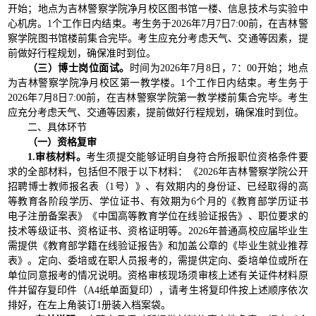
开始；地点为吉林警察学院净月校区图书馆一楼、信息技术与实验中
心机房。1个工作日内结束。考生务于2026年7月7日7:00前，在吉林警
察学院图书馆楼前集合完毕。考生应充分考虑天气、交通等因素，提
前做好行程规划，确保准时到位。
（三）博士岗位面试。
时间为2026年7月8日，7：00开始；地点
为吉林警察学院净月校区第一教学楼。1个工作日内结束。考生务于
2026年7月8日7:00前，在吉林警察学院第一教学楼前集合完毕。考生
应充分考虑天气、交通等因素，提前做好行程规划，确保准时到位。
二、具体环节
（
一
）
资格复审
1.审核材料。
考生须提交能够证明自身符合所报职位资格条件要
求的全部材料，包括但不限于以下材料：《2026年吉林警察学院公开
招聘博士教师报名表（1号）》、有效期内的身份证、已经取得的高
等教育各阶段学历、学位证书、有效期为6个月的《教育部学历证书
电子注册备案表》《中国高等教育学位在线验证报告》、职位要求的
技术等级证书、资格证书、资格证明等。2026年普通高校应届毕业生
需提供《教育部学籍在线验证报告》和加盖公章的《毕业生就业推荐
表》。定向、委培或在职人员报考的，需提供定向、委培单位或所在
单位同意报考的情况说明。资格审核现场须审核上述有关证件材料原
件并留存复印件（A4纸单面复印），请考生将复印件按上述顺序依次
排好，在左上角装订1册装入档案袋。